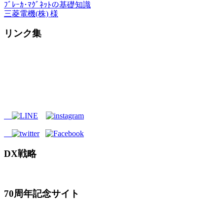
ﾌﾞﾚｰｶ･ﾏｸﾞﾈｯﾄの基礎知識
三菱電機(株) 様
リンク集
DX戦略
70周年記念サイト