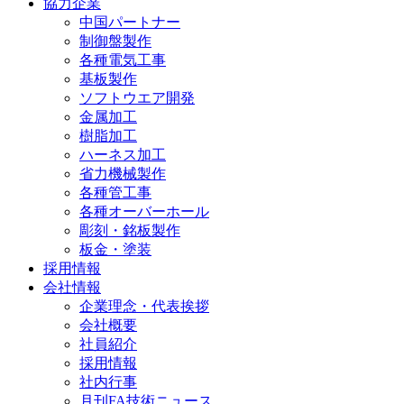
協力企業
中国パートナー
制御盤製作
各種電気工事
基板製作
ソフトウエア開発
金属加工
樹脂加工
ハーネス加工
省力機械製作
各種管工事
各種オーバーホール
彫刻・銘板製作
板金・塗装
採用情報
会社情報
企業理念・代表挨拶
会社概要
社員紹介
採用情報
社内行事
月刊FA技術ニュース