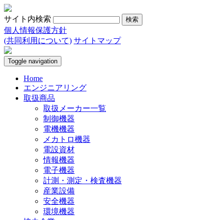
サイト内検索
個人情報保護方針
(共同利用について)
サイトマップ
Toggle navigation
Home
エンジニアリング
取扱商品
取扱メーカー一覧
制御機器
電機機器
メカトロ機器
電設資材
情報機器
電子機器
計測・測定・検査機器
産業設備
安全機器
環境機器