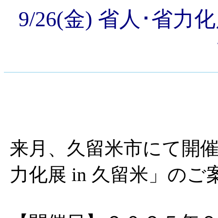
9/26(金) 省人･省
来月、久留米市にて開催
力化展 in 久留米」の