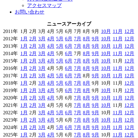
アクセスマップ
お問い合わせ
ニュースアーカイブ
2011年
1月
2月
3月
4月
5月
6月
7月
8月
9月
10月
11月
12月
2012年
1月
2月
3月
4月
5月
6月
7月
8月
9月
10月
11月
12月
2013年
1月
2月
3月
4月
5月
6月
7月
8月
9月
10月
11月
12月
2014年
1月
2月
3月
4月
5月
6月
7月
8月
9月
10月
11月
12月
2015年
1月
2月
3月
4月
5月
6月
7月
8月
9月
10月
11月
12月
2016年
1月
2月
3月
4月
5月
6月
7月
8月
9月
10月
11月
12月
2017年
1月
2月
3月
4月
5月
6月
7月
8月
9月
10月
11月
12月
2018年
1月
2月
3月
4月
5月
6月
7月
8月
9月
10月
11月
12月
2019年
1月
2月
3月
4月
5月
6月
7月
8月
9月
10月
11月
12月
2020年
1月
2月
3月
4月
5月
6月
7月
8月
9月
10月
11月
12月
2021年
1月
2月
3月
4月
5月
6月
7月
8月
9月
10月
11月
12月
2022年
1月
2月
3月
4月
5月
6月
7月
8月
9月
10月
11月
12月
2023年
1月
2月
3月
4月
5月
6月
7月
8月
9月
10月
11月
12月
2024年
1月
2月
3月
4月
5月
6月
7月
8月
9月
10月
11月
12月
2025年
1月
2月
3月
4月
5月
6月
7月
8月
9月
10月
11月
12月