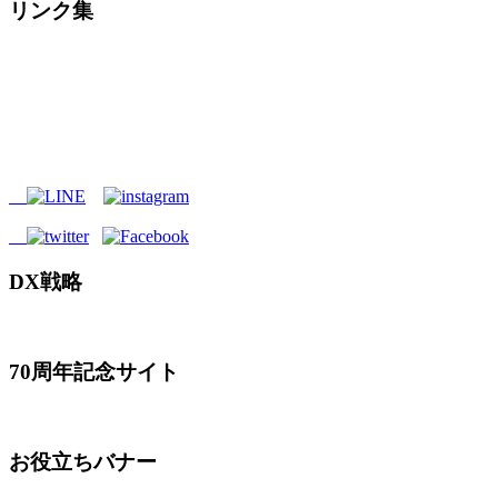
リンク集
DX戦略
70周年記念サイト
お役立ちバナー