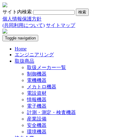
サイト内検索
個人情報保護方針
(共同利用について)
サイトマップ
Toggle navigation
Home
エンジニアリング
取扱商品
取扱メーカー一覧
制御機器
電機機器
メカトロ機器
電設資材
情報機器
電子機器
計測・測定・検査機器
産業設備
安全機器
環境機器