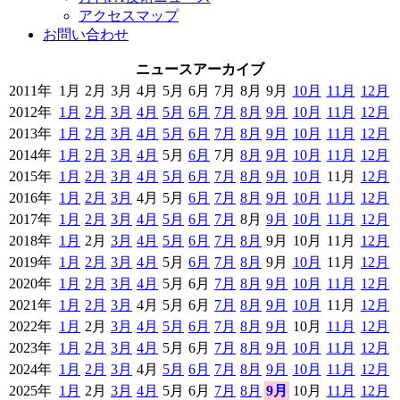
アクセスマップ
お問い合わせ
ニュースアーカイブ
2011年
1月
2月
3月
4月
5月
6月
7月
8月
9月
10月
11月
12月
2012年
1月
2月
3月
4月
5月
6月
7月
8月
9月
10月
11月
12月
2013年
1月
2月
3月
4月
5月
6月
7月
8月
9月
10月
11月
12月
2014年
1月
2月
3月
4月
5月
6月
7月
8月
9月
10月
11月
12月
2015年
1月
2月
3月
4月
5月
6月
7月
8月
9月
10月
11月
12月
2016年
1月
2月
3月
4月
5月
6月
7月
8月
9月
10月
11月
12月
2017年
1月
2月
3月
4月
5月
6月
7月
8月
9月
10月
11月
12月
2018年
1月
2月
3月
4月
5月
6月
7月
8月
9月
10月
11月
12月
2019年
1月
2月
3月
4月
5月
6月
7月
8月
9月
10月
11月
12月
2020年
1月
2月
3月
4月
5月
6月
7月
8月
9月
10月
11月
12月
2021年
1月
2月
3月
4月
5月
6月
7月
8月
9月
10月
11月
12月
2022年
1月
2月
3月
4月
5月
6月
7月
8月
9月
10月
11月
12月
2023年
1月
2月
3月
4月
5月
6月
7月
8月
9月
10月
11月
12月
2024年
1月
2月
3月
4月
5月
6月
7月
8月
9月
10月
11月
12月
2025年
1月
2月
3月
4月
5月
6月
7月
8月
9月
10月
11月
12月