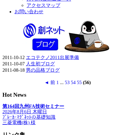
アクセスマップ
お問い合わせ
2011-10-12
エコテクノ2011出展準備
2011-10-07
人生初ブログ
2011-08-18
男の品格ブログ
◄ 前
1
...
53
54
55
(56)
Hot News
第164回九州FA技術セミナー
2026年8月6日 木曜日
ﾌﾞﾚｰｶ･ﾏｸﾞﾈｯﾄの基礎知識
三菱電機(株) 様
リンク集