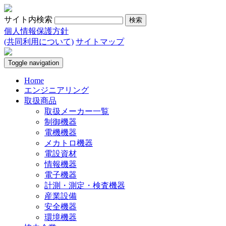
サイト内検索
個人情報保護方針
(共同利用について)
サイトマップ
Toggle navigation
Home
エンジニアリング
取扱商品
取扱メーカー一覧
制御機器
電機機器
メカトロ機器
電設資材
情報機器
電子機器
計測・測定・検査機器
産業設備
安全機器
環境機器