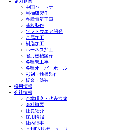
協力企業
中国パートナー
制御盤製作
各種電気工事
基板製作
ソフトウエア開発
金属加工
樹脂加工
ハーネス加工
省力機械製作
各種管工事
各種オーバーホール
彫刻・銘板製作
板金・塗装
採用情報
会社情報
企業理念・代表挨拶
会社概要
社員紹介
採用情報
社内行事
月刊FA技術ニュース