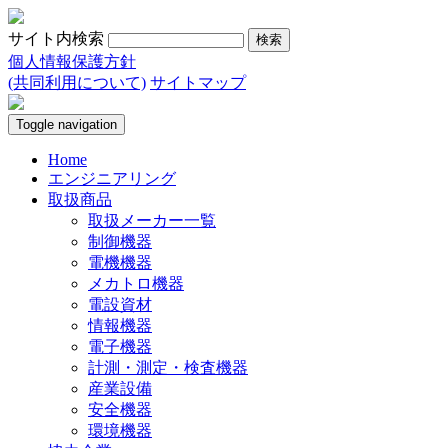
サイト内検索
個人情報保護方針
(共同利用について)
サイトマップ
Toggle navigation
Home
エンジニアリング
取扱商品
取扱メーカー一覧
制御機器
電機機器
メカトロ機器
電設資材
情報機器
電子機器
計測・測定・検査機器
産業設備
安全機器
環境機器