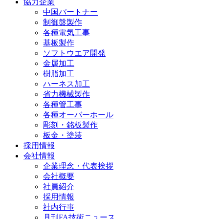
協力企業
中国パートナー
制御盤製作
各種電気工事
基板製作
ソフトウエア開発
金属加工
樹脂加工
ハーネス加工
省力機械製作
各種管工事
各種オーバーホール
彫刻・銘板製作
板金・塗装
採用情報
会社情報
企業理念・代表挨拶
会社概要
社員紹介
採用情報
社内行事
月刊FA技術ニュース