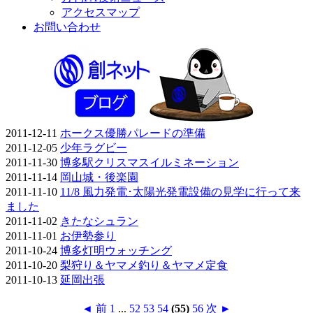
アクセスマップ
お問い合わせ
2011-12-11
ホークス優勝パレードの準備
2011-12-05
少年ラグビー
2011-11-30
博多駅クリスマスイルミネーション
2011-11-14
岡山城・後楽園
2011-11-10
11/8 風力発電･太陽光発電設備の見学に行って来
ました
2011-11-02
きたなシュラン
2011-11-01
お伊勢参り
2011-10-24
博多灯明ウォッチング
2011-10-20
梨狩り＆ヤマメ釣り＆ヤマメ定食
2011-10-13
延岡出張
◄ 前
1
...
52
53
54
(55)
56
次 ►