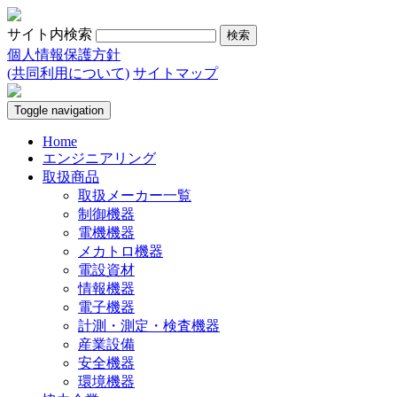
サイト内検索
個人情報保護方針
(共同利用について)
サイトマップ
Toggle navigation
Home
エンジニアリング
取扱商品
取扱メーカー一覧
制御機器
電機機器
メカトロ機器
電設資材
情報機器
電子機器
計測・測定・検査機器
産業設備
安全機器
環境機器