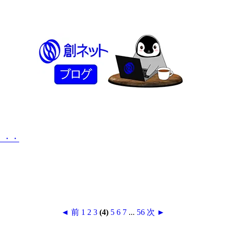
・・・
◄ 前
1
2
3
(4)
5
6
7
...
56
次 ►