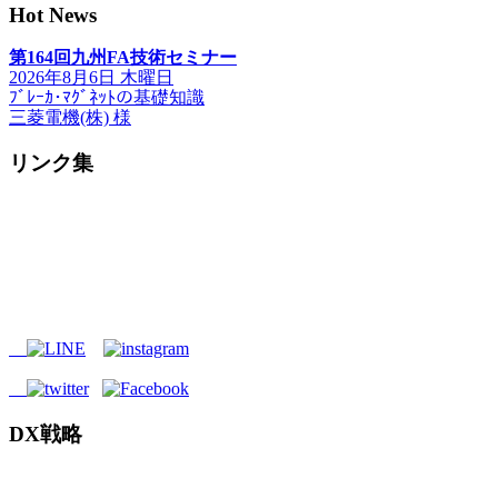
Hot News
第164回九州FA技術セミナー
2026年8月6日 木曜日
ﾌﾞﾚｰｶ･ﾏｸﾞﾈｯﾄの基礎知識
三菱電機(株) 様
リンク集
DX戦略