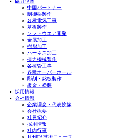
協力企業
中国パートナー
制御盤製作
各種電気工事
基板製作
ソフトウエア開発
金属加工
樹脂加工
ハーネス加工
省力機械製作
各種管工事
各種オーバーホール
彫刻・銘板製作
板金・塗装
採用情報
会社情報
企業理念・代表挨拶
会社概要
社員紹介
採用情報
社内行事
月刊FA技術ニュース