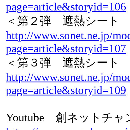
page=article&storyid=106
＜第２弾 遮熱シート
http://www.sonet.ne.jp/mo
page=article&storyid=107
＜
第３弾 遮熱シート
http://www.sonet.ne.jp/mo
page=article&storyid=109
Youtube 創ネットチ