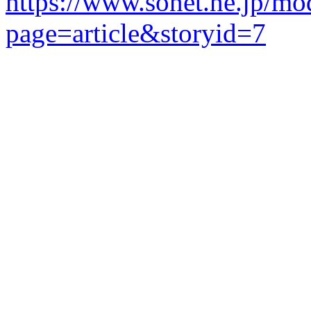
https://www.sonet.ne.jp/m
page=article&storyid=7