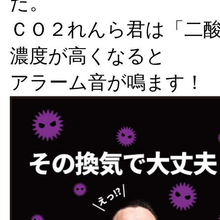
た。
ＣＯ２れんら君は「二
濃度が高くなると
アラーム音が鳴ます！