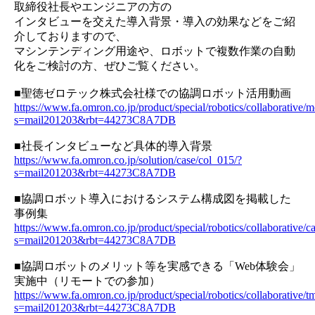
取締役社長やエンジニアの方の
インタビューを交えた導入背景・導入の効果などをご紹
介しておりますので、
マシンテンディング用途や、ロボットで複数作業の自動
化をご検討の方、ぜひご覧ください。
■聖徳ゼロテック株式会社様での協調ロボット活用動画
https://www.fa.omron.co.jp/product/special/robotics/collaborative/
s=mail201203&rbt=44273C8A7DB
■社長インタビューなど具体的導入背景
https://www.fa.omron.co.jp/solution/case/col_015/?
s=mail201203&rbt=44273C8A7DB
■協調ロボット導入におけるシステム構成図を掲載した
事例集
https://www.fa.omron.co.jp/product/special/robotics/collaborative/c
s=mail201203&rbt=44273C8A7DB
■協調ロボットのメリット等を実感できる「Web体験会」
実施中（リモートでの参加）
https://www.fa.omron.co.jp/product/special/robotics/collaborative/
s=mail201203&rbt=44273C8A7DB