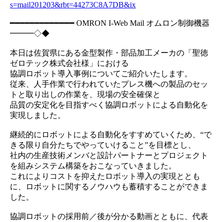
s=mail201203&rbt=44273C8A7DB&ix
━━━━━━━━━━━━━ OMRON I-Web Mail オムロン制御機器
━━━◇◆
本日は佐賀県にある金型製作・部品加工メーカの「聖徳
ゼロテック株式会社様」における
協調ロボット導入事例についてご紹介いたします。
従来、人手作業で行われていたプレス機への製品のセッ
トと取り出しの作業を、現場の安全確保と
品質の安定化を目指すべく協調ロボットによる自動化を
実現しました。
継続的にロボットによる自動化をすすめていくため、“で
きる限り自分たちでやっていけること”を目標とし、
社内の生産技術メンバと設計パートナーとプロジェクト
を組みシステム構築をおこなっていきました。
これによりコストを抑えたロボット導入の実現ととも
に、ロボットに関するノウハウも蓄積することができま
した。
協調ロボットの採用前／後が分かる動画とともに、代表