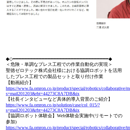
◆◇━━━━━━━━━━━━━━━━━━━━━━━━━━━━━━━━━◆
＜危険・単調なプレス工程での作業自動化の実現＞
聖徳ゼロテック株式会社様における協調ロボットを活用
したプレス工程での製品セットと取り付け作業
【動画紹介】
https://www.fa.omron.co.jp/product/special/robotics/collaborative/
s=mail201203&rbt=44273C8A7DB&ix
【社長インタビューなど具体的導入背景のご紹介】
https://www.fa.omron.co.jp/solution/case/col_015/?
s=mail201203&rbt=44273C8A7DB&ix
【協調ロボット体験会】Web体験会実施中(リモートでの
参加)
https://www.fa.omron.co.jp/product/special/robotics/collaborative/