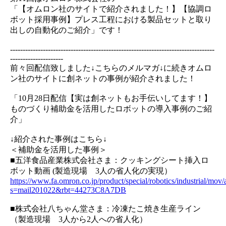
「【オムロン社のサイトで紹介されました！】【協調ロ
ボット採用事例】プレス工程における製品セットと取り
出しの自動化のご紹介」です！
---------------------------------------------------------------------------------
---------------------
前々回配信致しました↓こちらのメルマガ↓に続きオムロ
ン社のサイトに創ネットの事例が紹介されました！
「10月28日配信【実は創ネットもお手伝いしてます！】
ものづくり補助金を活用したロボットの導入事例のご紹
介」
↓紹介された事例はこちら↓
＜補助金を活用した事例＞
■五洋食品産業株式会社さま：クッキングシート挿入ロ
ボット動画 (製造現場 3人の省人化の実現）
https://www.fa.omron.co.jp/product/special/robotics/industrial/mov/
s=mail201022&rbt=44273C8A7DB
■株式会社八ちゃん堂さま：冷凍たこ焼き生産ライン
（製造現場 3人から2人への省人化）