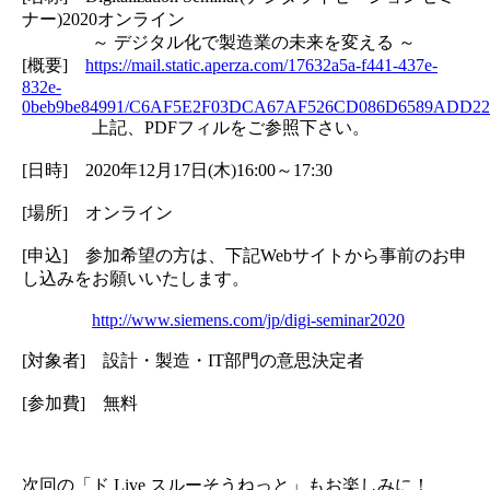
ナー)2020オンライン
～ デジタル化で製造業の未来を変える ～
[概要]
https://mail.static.aperza.com/17632a5a-f441-437e-
832e-
0beb9be84991/C6AF5E2F03DCA67AF526CD086D6589ADD228
上記、PDFフィルをご参照下さい。
[日時] 2020年12月17日(木)16:00～17:30
[場所] オンライン
[申込] 参加希望の方は、下記Webサイトから事前のお申
し込みをお願いいたします​。
http://www.siemens.com/jp/digi-seminar2020
[対象者] 設計・製造・IT部門の意思決定者
[参加費] 無料
次回の「ド Live スルーそうねっと」もお楽しみに！