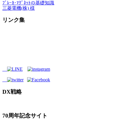
ﾌﾞﾚｰｶ･ﾏｸﾞﾈｯﾄの基礎知識
三菱電機(株) 様
リンク集
DX戦略
70周年記念サイト