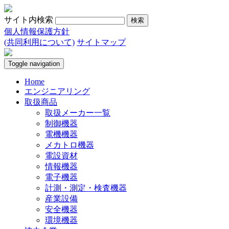
サイト内検索
個人情報保護方針
(共同利用について)
サイトマップ
Toggle navigation
Home
エンジニアリング
取扱商品
取扱メーカー一覧
制御機器
電機機器
メカトロ機器
電設資材
情報機器
電子機器
計測・測定・検査機器
産業設備
安全機器
環境機器