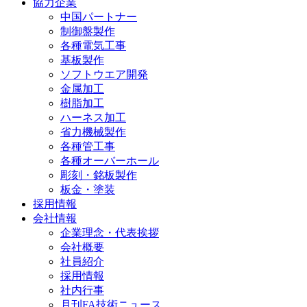
協力企業
中国パートナー
制御盤製作
各種電気工事
基板製作
ソフトウエア開発
金属加工
樹脂加工
ハーネス加工
省力機械製作
各種管工事
各種オーバーホール
彫刻・銘板製作
板金・塗装
採用情報
会社情報
企業理念・代表挨拶
会社概要
社員紹介
採用情報
社内行事
月刊FA技術ニュース