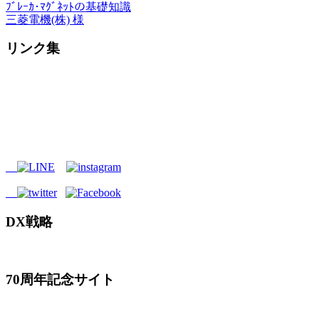
ﾌﾞﾚｰｶ･ﾏｸﾞﾈｯﾄの基礎知識
三菱電機(株) 様
リンク集
DX戦略
70周年記念サイト