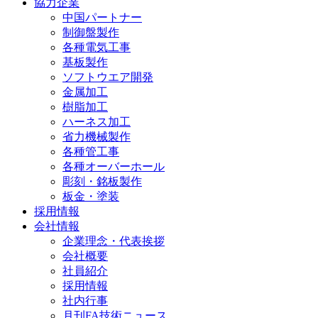
協力企業
中国パートナー
制御盤製作
各種電気工事
基板製作
ソフトウエア開発
金属加工
樹脂加工
ハーネス加工
省力機械製作
各種管工事
各種オーバーホール
彫刻・銘板製作
板金・塗装
採用情報
会社情報
企業理念・代表挨拶
会社概要
社員紹介
採用情報
社内行事
月刊FA技術ニュース