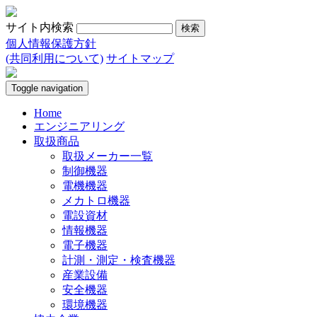
サイト内検索
個人情報保護方針
(共同利用について)
サイトマップ
Toggle navigation
Home
エンジニアリング
取扱商品
取扱メーカー一覧
制御機器
電機機器
メカトロ機器
電設資材
情報機器
電子機器
計測・測定・検査機器
産業設備
安全機器
環境機器